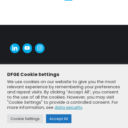
DFGE Cookie Settings
We use cookies on our website to give you the most
relevant experience by remembering your preferences
and repeat visits. By clicking “Accept All”, you consent
to the use of all the cookies. However, you may visit
"Cookie Settings" to provide a controlled consent. For
more information, see
data security
.
© DFGE 2026. All rights reserved.
Cookie Settings
Accept All
Previously used menu 1
+49 8192 99 7 33-20
info@dfge.de