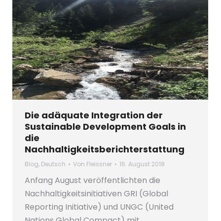
Die adäquate Integration der
Sustainable Development Goals in
die
Nachhaltigkeitsberichterstattung
Blog
,
Deutsch
Von
Fleissner
16. August 2018
Anfang August veröffentlichten die
Nachhaltigkeitsinitiativen GRI (Global
Reporting Initiative) und UNGC (United
Nations Global Compact) mit