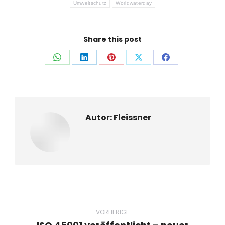
Umweltschutz
Worldwaterday
Share this post
Auf
Auf
Auf
Auf
Auf
WhatsApp
LinkedIn
Pinterest
X
Facebook
teilen
teilen
teilen
teilen
teilen
Autor:
Fleissner
Beitragsnavigation
VORHERIGE