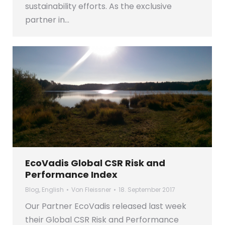
sustainability efforts. As the exclusive
partner in…
EcoVadis Global CSR Risk and
Performance Index
Blog
,
English
Von
Fleissner
18. September 2017
Our Partner EcoVadis released last week
their Global CSR Risk and Performance