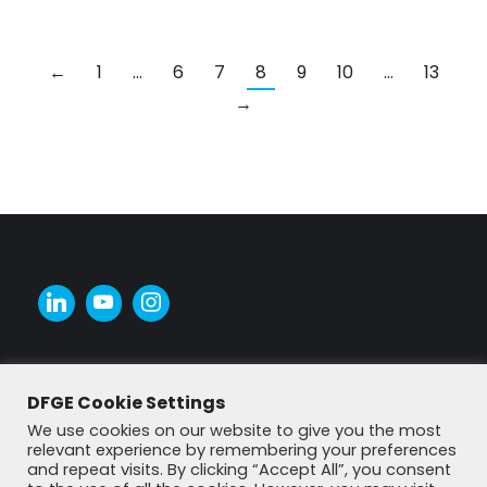
←
1
…
6
7
8
9
10
…
13
→
DFGE Cookie Settings
We use cookies on our website to give you the most
relevant experience by remembering your preferences
and repeat visits. By clicking “Accept All”, you consent