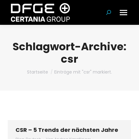
Suchen:
Schlagwort-Archive:
csr
Du bist hier:
Startseite
Einträge mit "csr" markiert.
CSR – 5 Trends der nächsten Jahre