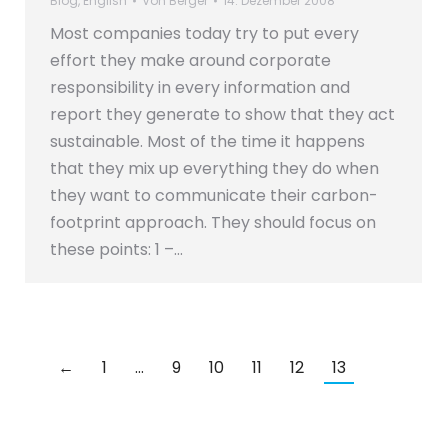
Blog
,
English
Von
Berger
14. Dezember 2008
Most companies today try to put every
effort they make around corporate
responsibility in every information and
report they generate to show that they act
sustainable. Most of the time it happens
that they mix up everything they do when
they want to communicate their carbon-
footprint approach. They should focus on
these points: 1 –…
←
1
…
9
10
11
12
13