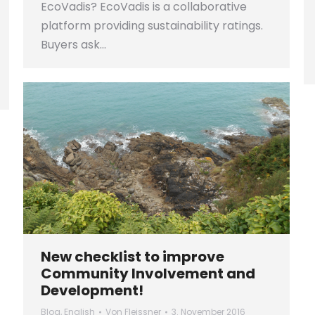
EcoVadis? EcoVadis is a collaborative
platform providing sustainability ratings.
Buyers ask…
New checklist to improve
Community Involvement and
Development!
Blog
,
English
Von
Fleissner
3. November 2016