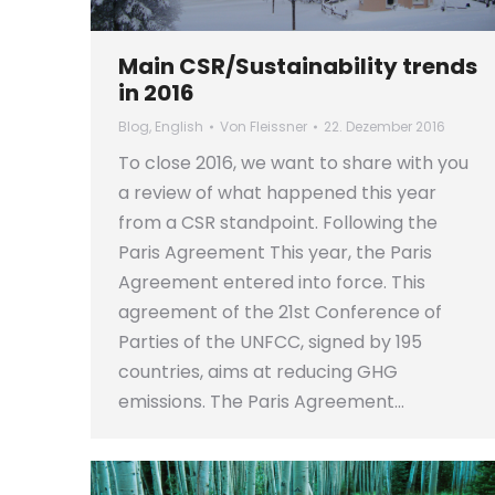
Main CSR/Sustainability trends
in 2016
Blog
,
English
Von
Fleissner
22. Dezember 2016
To close 2016, we want to share with you
a review of what happened this year
from a CSR standpoint. Following the
Paris Agreement This year, the Paris
Agreement entered into force. This
agreement of the 21st Conference of
Parties of the UNFCC, signed by 195
countries, aims at reducing GHG
emissions. The Paris Agreement…