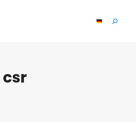
Software
News
Über Uns
Suchen:
:
csr