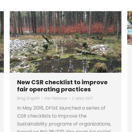
New CSR checklist to improve
fair operating practices
Blog
,
English
Von
Fleissner
2. März 2017
In May 2016, DFGE launched a series of
CSR checklists to improve the
Sustainability programs of organizations,
based on ISO 26 000, the norm for social