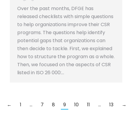
Over the past months, DFGE has
released checklists with simple questions
to help organizations improve their CSR
programs. The questions help identify
potential gaps that organizations can
then decide to tackle. First, we explained
how to structure the program as a whole.
Then, we focused on the aspects of CSR
listed in ISO 26 000:…
←
1
…
7
8
9
10
11
…
13
→