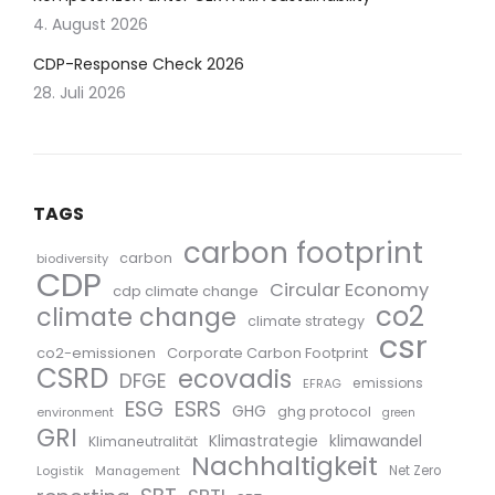
4. August 2026
CDP-Response Check 2026
28. Juli 2026
TAGS
carbon footprint
carbon
biodiversity
CDP
Circular Economy
cdp climate change
co2
climate change
climate strategy
csr
co2-emissionen
Corporate Carbon Footprint
CSRD
ecovadis
DFGE
emissions
EFRAG
ESG
ESRS
GHG
ghg protocol
environment
green
GRI
Klimastrategie
klimawandel
Klimaneutralität
Nachhaltigkeit
Logistik
Management
Net Zero