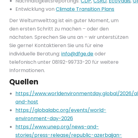
Nachhaltigkeitsreportings:
CDP
,
CSRD
,
EcoVadis
,
G
Entwicklung von
Climate Transition Plans
Der Weltumwelttag ist ein guter Moment, um
den ersten Schritt zu machen – oder den
nächsten. Sprechen Sie uns an – wir unterstützen
Sie gerne! Kontaktieren Sie uns für eine
individuelle Beratung:
info@dfge.de
oder
telefonisch unter 08192-99733-20 für weitere
Informationen.
Quellen
https://www.worldenvironmentday.global/2026/
and-host
https://globalabc.org/events/world-
environment-day-2026
https://www.unep.org/news-and-
stories/press-release/republic-azerbaijan-