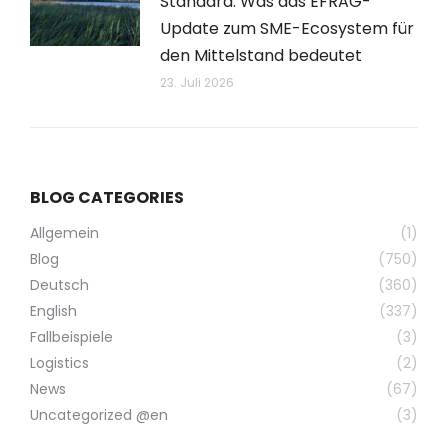
Standard: Was das EFRAG-
Update zum SME-Ecosystem für
den Mittelstand bedeutet
23. Juli 2026
BLOG CATEGORIES
Allgemein
(1)
Blog
(750)
Deutsch
(360)
English
(337)
Fallbeispiele
(3)
Logistics
(2)
News
(67)
Uncategorized @en
(3)