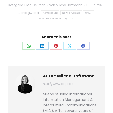
Kategorie:
Blog
,
Deutsch
Von
Milena Hoffmann
5. Juni 2026
Schlagwörter:
Klimaschutz
NowForClimate
UNEP
World Environment Day 2026
Share this post
Auf
Auf
Auf
Auf
Auf
WhatsApp
LinkedIn
Pinterest
X
Facebook
teilen
teilen
teilen
teilen
teilen
Autor:
Milena Hoffmann
http://www.dfge.de
Milena studied International
Information Management &
Intercultural Communications
(M.A.). After several years of