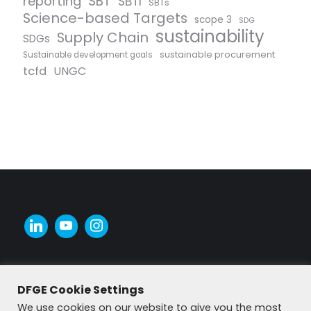
SBT
reporting
SBTI
SBTs
Science-based Targets
scope 3
SDG
sustainability
Supply Chain
SDGs
sustainable procurement
Sustainable development goals
tcfd
UNGC
DFGE Cookie Settings
We use cookies on our website to give you the most