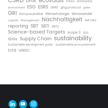
CSRD
ecovadis
DFGE
emissions
EFRAG
ESG
ESRS
GHG
ghg protocol
environment
green
GRI
Klimastrategie
klimawandel
Klimaneutralität
Nachhaltigkeit
Logistik
Management
Net Zero
SBT
reporting
SBTI
SBTs
Science-based Targets
scope 3
SDG
sustainability
Supply Chain
SDGs
sustainable procurement
Sustainable development goals
tcfd
UNGC