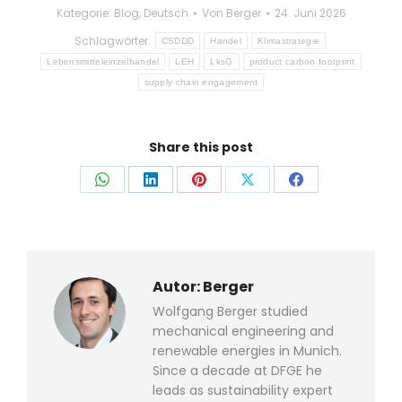
Kategorie:
Blog
,
Deutsch
Von
Berger
24. Juni 2026
Schlagwörter:
CSDDD
Handel
Klimastrategie
Lebensmitteleinzelhandel
LEH
LksG
product carbon footprint
supply chain engagement
Share this post
Auf
Auf
Auf
Auf
Auf
WhatsApp
LinkedIn
Pinterest
X
Facebook
teilen
teilen
teilen
teilen
teilen
Autor:
Berger
Wolfgang Berger studied
mechanical engineering and
renewable energies in Munich.
Since a decade at DFGE he
leads as sustainability expert