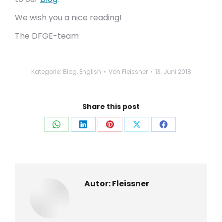
We wish you a nice reading!
The DFGE-team
Kategorie:
Blog
,
English
Von
Fleissner
13. Juni 2018
Share this post
Auf
Auf
Auf
Auf
Auf
WhatsApp
LinkedIn
Pinterest
X
Facebook
teilen
teilen
teilen
teilen
teilen
Autor:
Fleissner