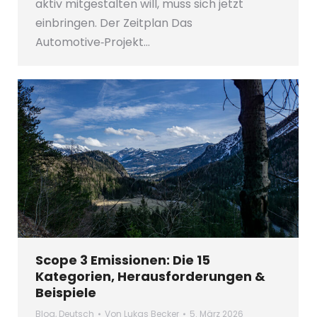
aktiv mitgestalten will, muss sich jetzt
einbringen. Der Zeitplan Das
Automotive‑Projekt…
Scope 3 Emissionen: Die 15
Kategorien, Herausforderungen &
Beispiele
Blog
,
Deutsch
Von
Lukas Becker
5. März 2026