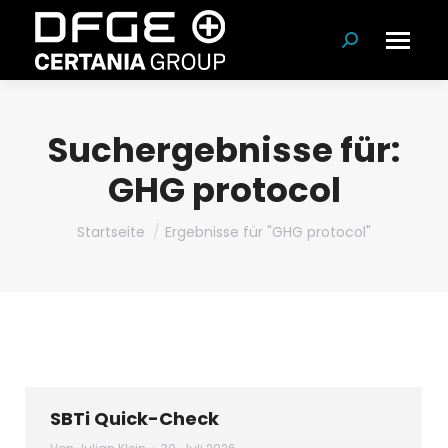
Suchen:
Suchergebnisse für:
GHG protocol
Du bist hier:
Startseite
Ergebnisse für "GHG protocol"
SBTi Quick-Check