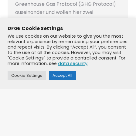
Greenhouse Gas Protocol (GHG Protocol)
auseinander und wollen hier zwei
Herausforderungen bei der…
DFGE Cookie Settings
We use cookies on our website to give you the most
relevant experience by remembering your preferences
and repeat visits. By clicking “Accept All”, you consent
to the use of all the cookies. However, you may visit
←
1
2
3
4
5
…
9
→
"Cookie Settings" to provide a controlled consent. For
more information, see
data security
.
Cookie Settings
Accept All