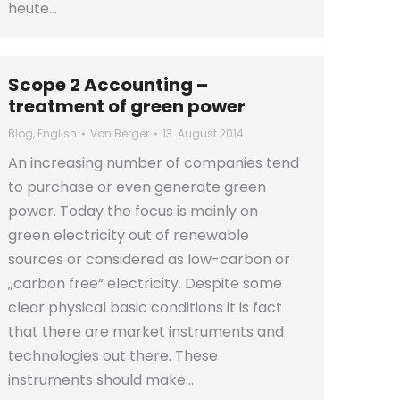
heute…
Scope 2 Accounting –
treatment of green power
Blog
,
English
Von
Berger
13. August 2014
An increasing number of companies tend
to purchase or even generate green
power. Today the focus is mainly on
green electricity out of renewable
sources or considered as low-carbon or
„carbon free“ electricity. Despite some
clear physical basic conditions it is fact
that there are market instruments and
technologies out there. These
instruments should make…