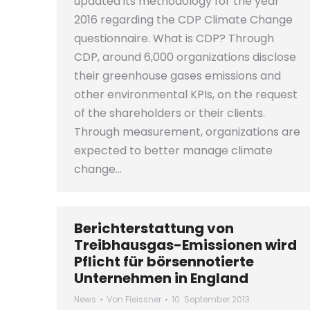
updated its methodology for the year
2016 regarding the CDP Climate Change
questionnaire. What is CDP? Through
CDP, around 6,000 organizations disclose
their greenhouse gases emissions and
other environmental KPIs, on the request
of the shareholders or their clients.
Through measurement, organizations are
expected to better manage climate
change…
Berichterstattung von
Treibhausgas-Emissionen wird
Pflicht für börsennotierte
Unternehmen in England
News
Von
Fleissner
10. September 2013