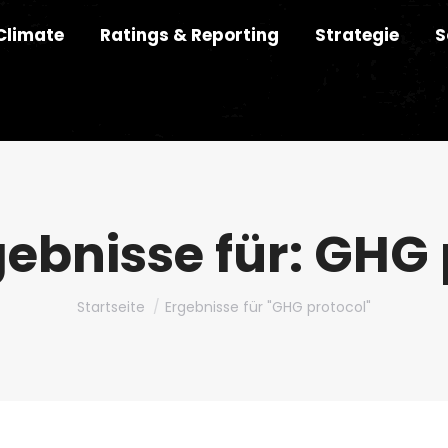
Climate
Ratings & Reporting
Strategie
S
ebnisse für:
GHG 
Du bist hier:
Startseite
Ergebnisse für "GHG protocol"