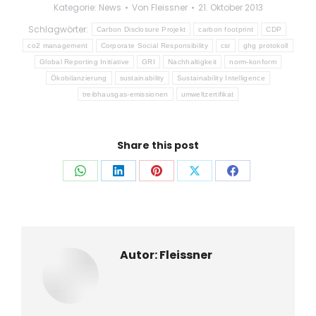
Kategorie:
News
Von
Fleissner
21. Oktober 2013
Schlagwörter:
Carbon Disclosure Projekt
carbon footprint
CDP
co2 management
Corporate Social Responsibility
csr
ghg protokoll
Global Reporting Initiative
GRI
Nachhaltigkeit
norm-konform
Ökobilanzierung
sustainability
Sustainability Intelligence
treibhausgas-emissionen
umweltzertifikat
Share this post
Auf
Auf
Auf
Auf
Auf
WhatsApp
LinkedIn
Pinterest
X
Facebook
teilen
teilen
teilen
teilen
teilen
Autor:
Fleissner