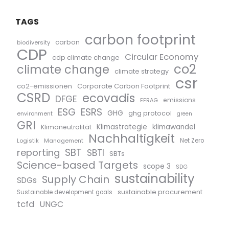
TAGS
carbon footprint
carbon
biodiversity
CDP
Circular Economy
cdp climate change
co2
climate change
climate strategy
csr
co2-emissionen
Corporate Carbon Footprint
CSRD
ecovadis
DFGE
emissions
EFRAG
ESG
ESRS
GHG
ghg protocol
environment
green
GRI
Klimastrategie
klimawandel
Klimaneutralität
Nachhaltigkeit
Logistik
Management
Net Zero
SBT
reporting
SBTI
SBTs
Science-based Targets
scope 3
SDG
sustainability
Supply Chain
SDGs
sustainable procurement
Sustainable development goals
tcfd
UNGC