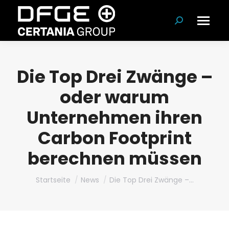
Suchen:
Die Top Drei Zwänge –
oder warum
Unternehmen ihren
Carbon Footprint
berechnen müssen
Du bist hier:
Startseite
News
Die Top Drei Zwänge –…