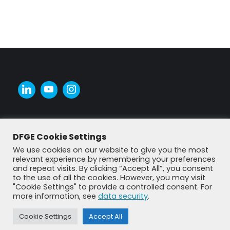
DFGE Cookie Settings
We use cookies on our website to give you the most
relevant experience by remembering your preferences
and repeat visits. By clicking “Accept All”, you consent
to the use of all the cookies. However, you may visit
"Cookie Settings" to provide a controlled consent. For
more information, see
data security
.
© DFGE 2026. All rights reserved.
Previously used menu 1
Cookie Settings
Accept All
+49 8192 99 7 33-20
info@dfge.de