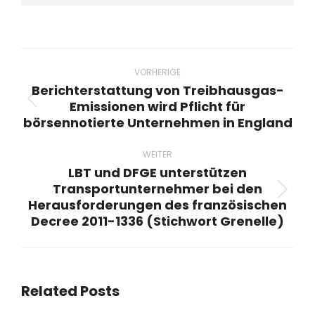
Beitragsnavigation
VORHERIGE
Berichterstattung von Treibhausgas-
Emissionen wird Pflicht für
Vorheriger
börsennotierte Unternehmen in England
Beitrag:
WEITER
LBT und DFGE unterstützen
Transportunternehmer bei den
Nächster
Herausforderungen des französischen
Beitrag:
Decree 2011-1336 (Stichwort Grenelle)
Related Posts