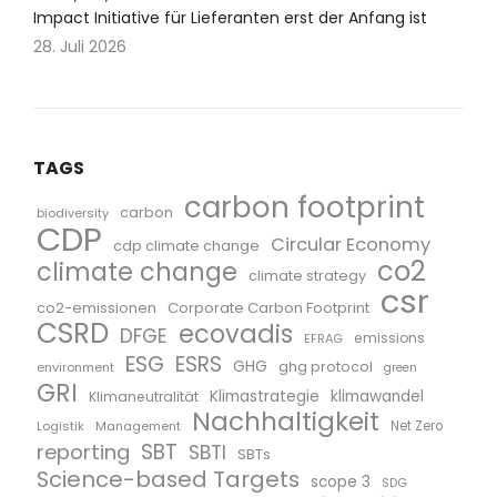
Impact Initiative für Lieferanten erst der Anfang ist
28. Juli 2026
TAGS
carbon footprint
carbon
biodiversity
CDP
Circular Economy
cdp climate change
co2
climate change
climate strategy
csr
co2-emissionen
Corporate Carbon Footprint
CSRD
ecovadis
DFGE
emissions
EFRAG
ESG
ESRS
GHG
ghg protocol
environment
green
GRI
Klimastrategie
klimawandel
Klimaneutralität
Nachhaltigkeit
Logistik
Management
Net Zero
SBT
reporting
SBTI
SBTs
Science-based Targets
scope 3
SDG