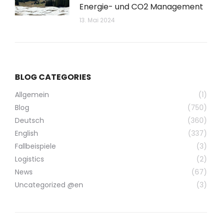
Energie- und CO2 Management
13. Mai 2024
BLOG CATEGORIES
Allgemein
(1)
Blog
(750)
Deutsch
(360)
English
(337)
Fallbeispiele
(3)
Logistics
(2)
News
(67)
Uncategorized @en
(3)