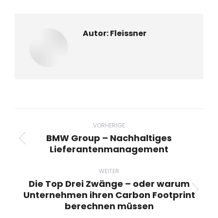
teilen
teilen
teilen
teilen
teilen
Autor:
Fleissner
Beitragsnavigation
VORHERIGE
BMW Group – Nachhaltiges
Vorheriger
Lieferantenmanagement
Beitrag:
WEITER
Die Top Drei Zwänge – oder warum
Unternehmen ihren Carbon Footprint
Nächster
berechnen müssen
Beitrag: