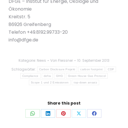
DFGE – Institut für Energie, Ökologie und
Ökonomie
Kreitstr. 5
86926 Greifenberg
Telefon +49.8192.99733-20
info@dfge.de
Kategorie:
News
Von
Fleissner
10. September 2013
Schlagwörter:
Carbon Disclosure Projekt
carbon footprint
CDP
Compliance
defra
GHG
Green House Gas Protocol
Scope 1 und 2 Emissionen
top-down ansatz
Share this post
Auf
Auf
Auf
Auf
Auf
WhatsApp
LinkedIn
Pinterest
X
Facebook