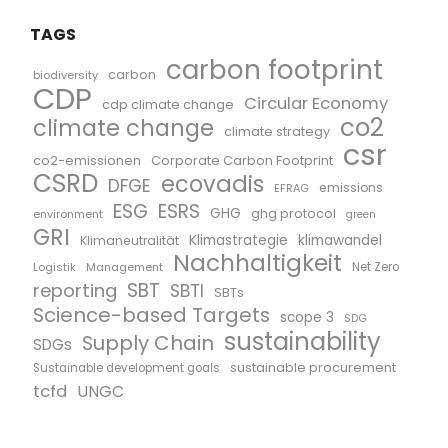
TAGS
carbon footprint
carbon
biodiversity
CDP
Circular Economy
cdp climate change
co2
climate change
climate strategy
csr
co2-emissionen
Corporate Carbon Footprint
CSRD
ecovadis
DFGE
emissions
EFRAG
ESG
ESRS
GHG
ghg protocol
environment
green
GRI
Klimastrategie
klimawandel
Klimaneutralität
Nachhaltigkeit
Logistik
Management
Net Zero
SBT
reporting
SBTI
SBTs
Science-based Targets
scope 3
SDG
sustainability
Supply Chain
SDGs
sustainable procurement
Sustainable development goals
tcfd
UNGC