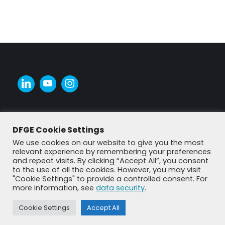
DFGE Cookie Settings
We use cookies on our website to give you the most
relevant experience by remembering your preferences
and repeat visits. By clicking “Accept All”, you consent
to the use of all the cookies. However, you may visit
"Cookie Settings" to provide a controlled consent. For
more information, see
data security
.
© DFGE 2026. All rights reserved.
Previously used menu 1
Cookie Settings
Accept All
+49 8192 99 7 33-20
info@dfge.de