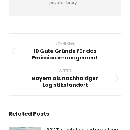
private library.
Beitragsnavigation
VORHERIGE
10 Gute Gründe für das
Vorheriger
Emissionsmanagement
Beitrag:
WEITER
Bayern als nachhaltiger
Nächster
Logistikstandort
Beitrag:
Related Posts
PPWR verstehen und umsetzen: