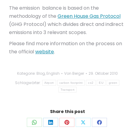
The emission balance is based on the
methodology of the
Green House Gas Protocol
(GHG Protocol) which divides direct and indirect
emissions into 3 relevant scopes.
Please find more information on the process on
the official
website
.
Kategorie:
Blog
,
English
Von
Berger
29. Oktober 2010
Schlagwörter:
Airport
carbon footprint
co2
EU
green
Transport
Share this post
Auf
Auf
Auf
Auf
Auf