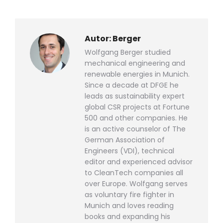
WhatsApp
LinkedIn
Pinterest
X
Facebook
teilen
teilen
teilen
teilen
teilen
Autor:
Berger
Wolfgang Berger studied
mechanical engineering and
renewable energies in Munich.
Since a decade at DFGE he
leads as sustainability expert
global CSR projects at Fortune
500 and other companies. He
is an active counselor of The
German Association of
Engineers (VDI), technical
editor and experienced advisor
to CleanTech companies all
over Europe. Wolfgang serves
as voluntary fire fighter in
Munich and loves reading
books and expanding his