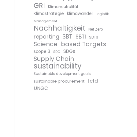
GRI
Klimaneutralität
Klimastrategie
klimawandel
Logistik
Management
Nachhaltigkeit
Net Zero
SBT
reporting
SBTI
SBTs
Science-based Targets
SDGs
scope 3
SDG
Supply Chain
sustainability
Sustainable development goals
tcfd
sustainable procurement
UNGC