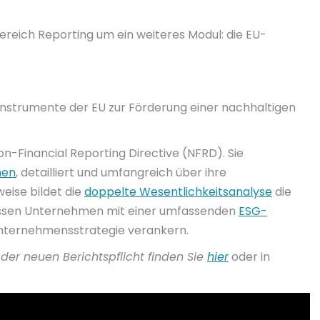
reich Reporting um ein weiteres Modul: die EU-
Instrumente der EU zur Förderung einer nachhaltigen
on-Financial Reporting Directive (NFRD). Sie
men
, detailliert und umfangreich über ihre
weise bildet die
doppelte Wesentlichkeitsanalyse
die
üssen Unternehmen mit einer umfassenden
ESG-
Unternehmensstrategie verankern.
er neuen Berichtspflicht finden Sie
hier
oder in