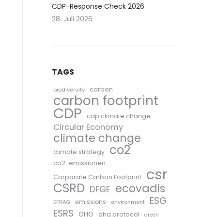
CDP-Response Check 2026
28. Juli 2026
TAGS
carbon
biodiversity
carbon footprint
CDP
cdp climate change
Circular Economy
climate change
co2
climate strategy
co2-emissionen
csr
Corporate Carbon Footprint
CSRD
ecovadis
DFGE
ESG
emissions
EFRAG
environment
ESRS
GHG
ghg protocol
green