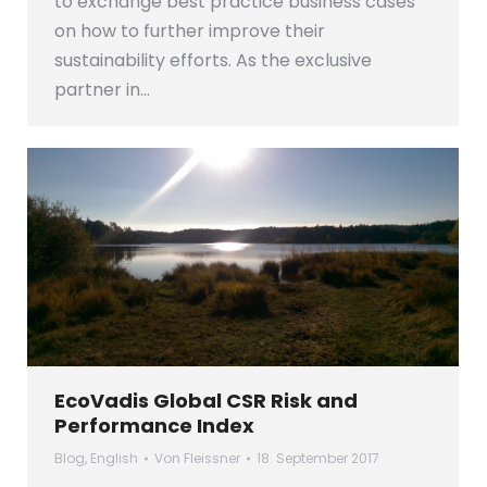
to exchange best practice business cases
on how to further improve their
sustainability efforts. As the exclusive
partner in…
EcoVadis Global CSR Risk and
Performance Index
Blog
,
English
Von
Fleissner
18. September 2017