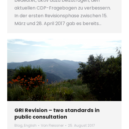
bedeutet, aktiv dazu beizutragen, den
aktuellen CDP-Fragebogen zu verbessern.
In der ersten Revisionsphase zwischen 15.
März und 28. April 2017 gab es bereits…
GRI Revision – two standards in
public consultation
Blog
,
English
Von
Fleissner
25. August 2017