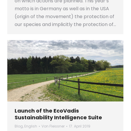
on which actions are planned. This year’s
motto is in Germany as well as in the USA
(origin of the movement) the protection of
our species and implicitly the protection of…
Launch of the EcoVadis
Sustainability Intelligence Suite
Blog
,
English
Von
Fleissner
17. April 2019