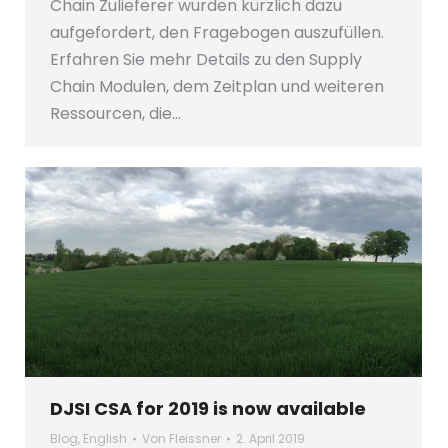
Chain Zulieferer wurden kürzlich dazu
aufgefordert, den Fragebogen auszufüllen.
Erfahren Sie mehr Details zu den Supply
Chain Modulen, dem Zeitplan und weiteren
Ressourcen, die…
DJSI CSA for 2019 is now available
Blog
,
English
Von
Fleissner
2. April 2019