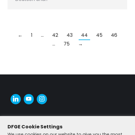
←
1
…
42
43
44
45
46
…
75
→
DFGE Cookie Settings
We use cookies on our website to give you the most