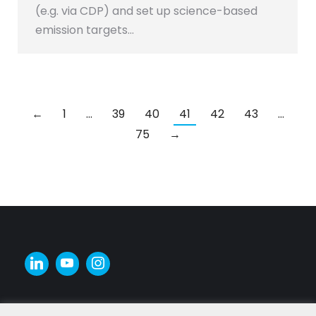
(e.g. via CDP) and set up science-based
emission targets…
←
1
…
39
40
41
42
43
…
75
→