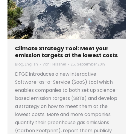
Climate Strategy Tool: Meet your
emission targets at the lowest costs
Blog
,
English
Von
Fleissner
25. September 2019
DFGE introduces a new interactive
Software-as-a-Service (SaaS) tool which
enables companies to both set up science-
based emission targets (SBTs) and develop
a strategy on how to meet them at the
lowest costs. More and more companies
quantify their greenhouse gas emissions
(Carbon Footprint), report them publicly