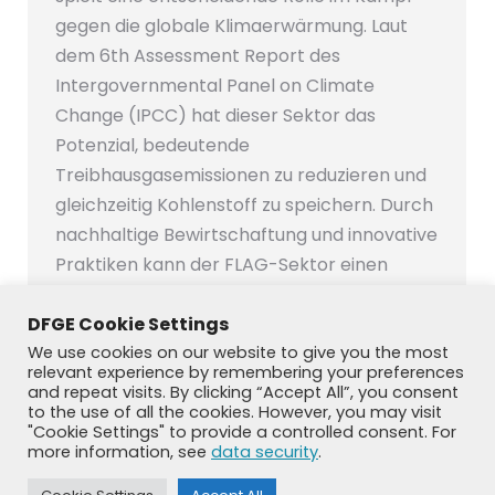
gegen die globale Klimaerwärmung. Laut
dem 6th Assessment Report des
Intergovernmental Panel on Climate
Change (IPCC) hat dieser Sektor das
Potenzial, bedeutende
Treibhausgasemissionen zu reduzieren und
gleichzeitig Kohlenstoff zu speichern. Durch
nachhaltige Bewirtschaftung und innovative
Praktiken kann der FLAG-Sektor einen
unschätzbaren…
DFGE Cookie Settings
We use cookies on our website to give you the most
relevant experience by remembering your preferences
and repeat visits. By clicking “Accept All”, you consent
to the use of all the cookies. However, you may visit
←
1
2
3
4
5
…
9
→
"Cookie Settings" to provide a controlled consent. For
more information, see
data security
.