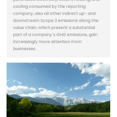
cooling consumed by the reporting
company, also all other indirect up- and
downstream Scope 3 emissions along the
value chain, which present a substantial
part of a company´s GHG emissions, gain
increasingly more attention from
businesses.