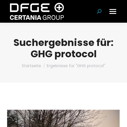
Suchen:
Suchergebnisse für:
GHG protocol
Du bist hier:
Startseite
Ergebnisse für "GHG protocol"