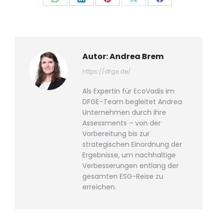
Auf
Auf
Auf
Auf
Auf
WhatsApp
LinkedIn
Pinterest
X
Facebook
teilen
teilen
teilen
teilen
teilen
Autor:
Andrea Brem
https://dfge.de/
Als Expertin für EcoVadis im
DFGE-Team begleitet Andrea
Unternehmen durch ihre
Assessments – von der
Vorbereitung bis zur
strategischen Einordnung der
Ergebnisse, um nachhaltige
Verbesserungen entlang der
gesamten ESG-Reise zu
erreichen.