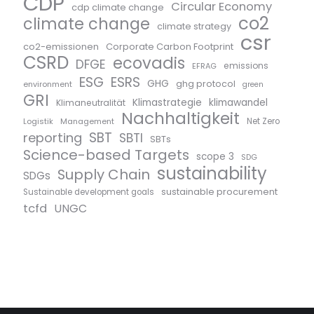
CDP
Circular Economy
cdp climate change
co2
climate change
climate strategy
csr
co2-emissionen
Corporate Carbon Footprint
CSRD
ecovadis
DFGE
emissions
EFRAG
ESG
ESRS
GHG
ghg protocol
environment
green
GRI
Klimastrategie
klimawandel
Klimaneutralität
Nachhaltigkeit
Logistik
Management
Net Zero
SBT
reporting
SBTI
SBTs
Science-based Targets
scope 3
SDG
sustainability
Supply Chain
SDGs
sustainable procurement
Sustainable development goals
tcfd
UNGC