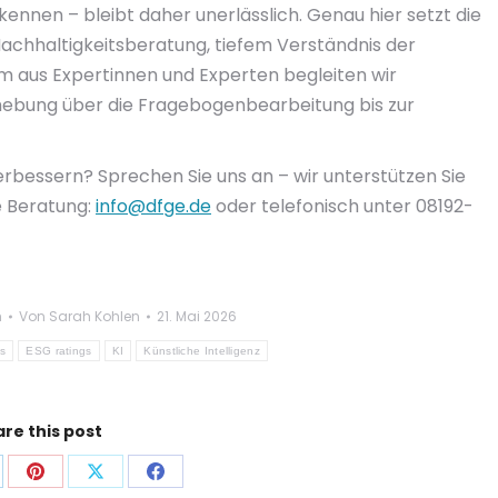
nnen – bleibt daher unerlässlich. Genau hier setzt die
Nachhaltigkeitsberatung, tiefem Verständnis der
 aus Expertinnen und Experten begleiten wir
ebung über die Fragebogenbearbeitung bis zur
rbessern? Sprechen Sie uns an – wir unterstützen Sie
le Beratung:
info@dfge.de
oder telefonisch unter 08192-
h
Von
Sarah Kohlen
21. Mai 2026
s
ESG ratings
KI
Künstliche Intelligenz
re this post
f
Auf
Auf
Auf