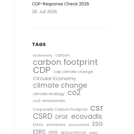
CDP-Response Check 2026
28. Juli 2026
TAGS
carbon
biodiversity
carbon footprint
CDP
cdp climate change
Circular Economy
climate change
co2
climate strategy
co2-emissionen
csr
Corporate Carbon Footprint
CSRD
ecovadis
DFGE
ESG
emissions
EFRAG
environment
ESRS
GHG
ghg protocol
green