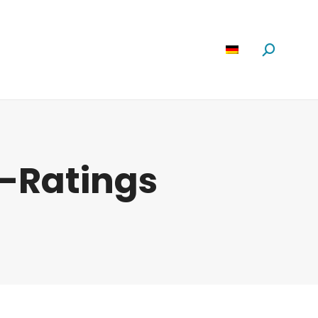
Software
News
Über Uns
Suchen:
G-Ratings