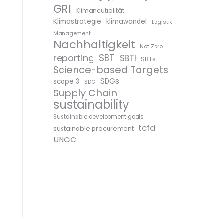
GRI
Klimaneutralität
Klimastrategie
klimawandel
Logistik
Management
Nachhaltigkeit
Net Zero
SBT
reporting
SBTI
SBTs
Science-based Targets
SDGs
scope 3
SDG
Supply Chain
sustainability
Sustainable development goals
tcfd
sustainable procurement
UNGC