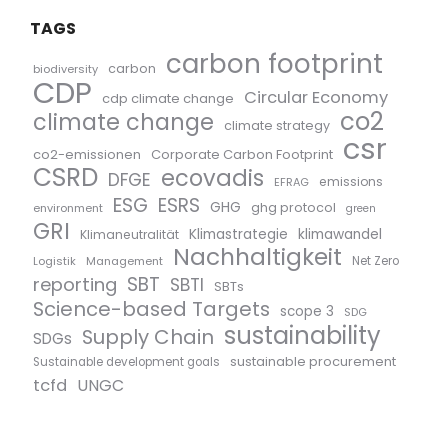
TAGS
carbon footprint
carbon
biodiversity
CDP
Circular Economy
cdp climate change
co2
climate change
climate strategy
csr
co2-emissionen
Corporate Carbon Footprint
CSRD
ecovadis
DFGE
emissions
EFRAG
ESG
ESRS
GHG
ghg protocol
environment
green
GRI
Klimastrategie
klimawandel
Klimaneutralität
Nachhaltigkeit
Logistik
Management
Net Zero
SBT
reporting
SBTI
SBTs
Science-based Targets
scope 3
SDG
sustainability
Supply Chain
SDGs
sustainable procurement
Sustainable development goals
tcfd
UNGC