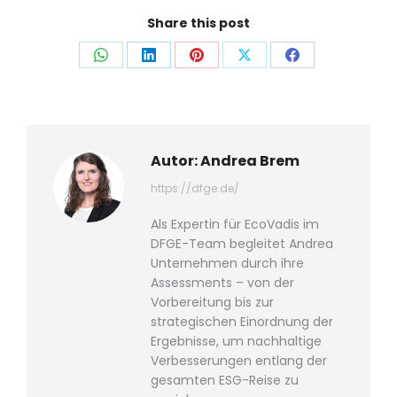
Share this post
Auf
Auf
Auf
Auf
Auf
WhatsApp
LinkedIn
Pinterest
X
Facebook
teilen
teilen
teilen
teilen
teilen
Autor:
Andrea Brem
https://dfge.de/
Als Expertin für EcoVadis im
DFGE-Team begleitet Andrea
Unternehmen durch ihre
Assessments – von der
Vorbereitung bis zur
strategischen Einordnung der
Ergebnisse, um nachhaltige
Verbesserungen entlang der
gesamten ESG-Reise zu