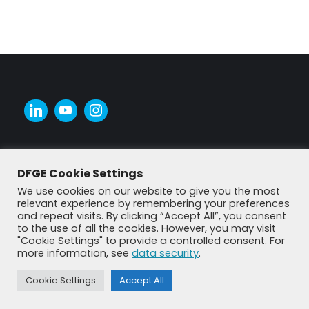
DFGE Cookie Settings
We use cookies on our website to give you the most
relevant experience by remembering your preferences
and repeat visits. By clicking “Accept All”, you consent
to the use of all the cookies. However, you may visit
"Cookie Settings" to provide a controlled consent. For
more information, see
data security
.
© DFGE 2026. All rights reserved.
Cookie Settings
Accept All
Previously used menu 1
+49 8192 99 7 33-20
info@dfge.de