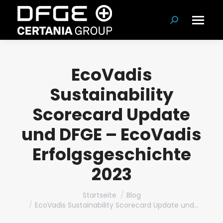
Suchen:
EcoVadis
Sustainability
Scorecard Update
und DFGE – EcoVadis
Erfolgsgeschichte
2023
Du bist hier:
Startseite
Blog
EcoVadis Sustainability Scorecard Update und…