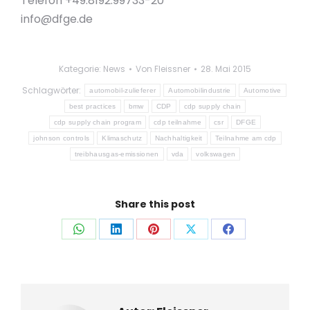
Telefon +49.8192.99733-20
info@dfge.de
Kategorie:
News
Von
Fleissner
28. Mai 2015
Schlagwörter:
automobil-zulieferer
Automobilindustrie
Automotive
best practices
bmw
CDP
cdp supply chain
cdp supply chain program
cdp teilnahme
csr
DFGE
johnson controls
Klimaschutz
Nachhaltigkeit
Teilnahme am cdp
treibhausgas-emissionen
vda
volkswagen
Share this post
Auf
Auf
Auf
Auf
Auf
WhatsApp
LinkedIn
Pinterest
X
Facebook
teilen
teilen
teilen
teilen
teilen