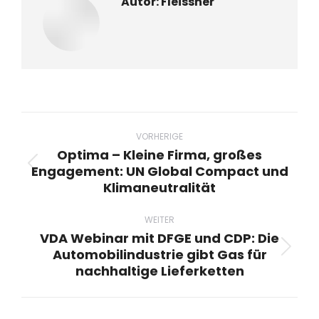
Autor:
Fleissner
Beitragsnavigation
VORHERIGE
Optima – Kleine Firma, großes
Engagement: UN Global Compact und
Vorheriger
Klimaneutralität
Beitrag:
WEITER
VDA Webinar mit DFGE und CDP: Die
Automobilindustrie gibt Gas für
Nächster
nachhaltige Lieferketten
Beitrag: