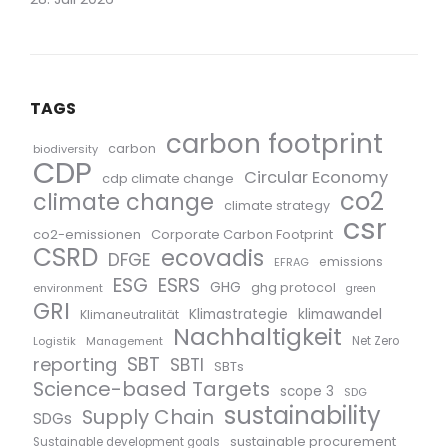
TAGS
carbon footprint
carbon
biodiversity
CDP
Circular Economy
cdp climate change
co2
climate change
climate strategy
csr
co2-emissionen
Corporate Carbon Footprint
CSRD
ecovadis
DFGE
emissions
EFRAG
ESG
ESRS
GHG
ghg protocol
environment
green
GRI
Klimastrategie
klimawandel
Klimaneutralität
Nachhaltigkeit
Logistik
Management
Net Zero
SBT
reporting
SBTI
SBTs
Science-based Targets
scope 3
SDG
sustainability
Supply Chain
SDGs
sustainable procurement
Sustainable development goals