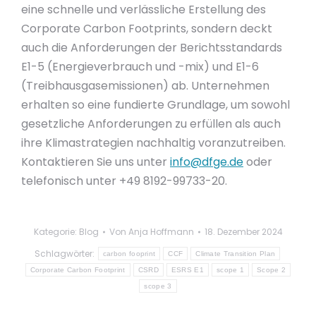
eine schnelle und verlässliche Erstellung des
Corporate Carbon Footprints, sondern deckt
auch die Anforderungen der Berichtsstandards
E1-5 (Energieverbrauch und -mix) und E1-6
(Treibhausgasemissionen) ab. Unternehmen
erhalten so eine fundierte Grundlage, um sowohl
gesetzliche Anforderungen zu erfüllen als auch
ihre Klimastrategien nachhaltig voranzutreiben.
Kontaktieren Sie uns unter
info@dfge.de
oder
telefonisch unter +49 8192-99733-20.
Kategorie:
Blog
Von
Anja Hoffmann
18. Dezember 2024
Schlagwörter:
carbon fooprint
CCF
Climate Transition Plan
Corporate Carbon Footprint
CSRD
ESRS E1
scope 1
Scope 2
scope 3