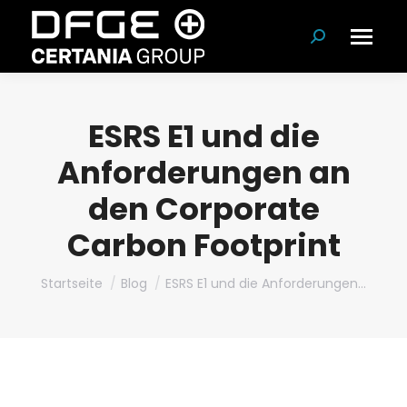
Suchen:
ESRS E1 und die
Anforderungen an
den Corporate
Carbon Footprint
Du bist hier:
Startseite
Blog
ESRS E1 und die Anforderungen…