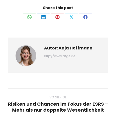
Share this post
Auf
Auf
Auf
Auf
Auf
WhatsApp
LinkedIn
Pinterest
X
Facebook
teilen
teilen
teilen
teilen
teilen
Autor:
Anja Hoffmann
http://www.dfge.de
Beitragsnavigation
VORHERIGE
Risiken und Chancen im Fokus der ESRS –
Vorheriger
Mehr als nur doppelte Wesentlichkeit
Beitrag: