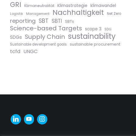
GRI
Klimastrategie
klimawandel
Klimaneutralität
Nachhaltigkeit
Logistik
Management
Net Zero
SBT
reporting
SBTI
SBTs
Science-based Targets
scope 3
SDG
sustainability
Supply Chain
SDGs
sustainable procurement
Sustainable development goals
tcfd
UNGC