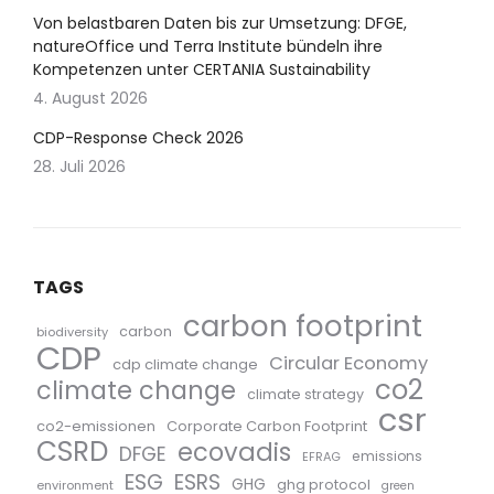
Von belastbaren Daten bis zur Umsetzung: DFGE,
natureOffice und Terra Institute bündeln ihre
Kompetenzen unter CERTANIA Sustainability
4. August 2026
CDP-Response Check 2026
28. Juli 2026
TAGS
carbon footprint
carbon
biodiversity
CDP
Circular Economy
cdp climate change
co2
climate change
climate strategy
csr
co2-emissionen
Corporate Carbon Footprint
CSRD
ecovadis
DFGE
emissions
EFRAG
ESG
ESRS
GHG
ghg protocol
environment
green