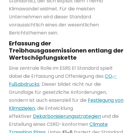
Standards), der sich explizit dem Thema
Klimawandel widmet. Für die meisten
Unternehmen wird dieser Standard
voraussichtlich eines der wesentlichen
Berichtsthemen sein.
Erfassung der
Treibhausgasemissionen entlang der
Wertschöpfungskette
Eine zentrale Rolle im ESRS E1 Standard spielt
dabei die Erfassung und Offenlegung des
CO₂-
Fußabdrucks
. Dieser bildet nicht nur die
Grundlage für gesetzliche Anforderungen,
sondern ist auch essenziell für die
Festlegung von
Klimazielen
, die Entwicklung
effektiver
Dekarbonisierungsstrategien
und die
Erstellung eines CSRD-konformen
Climate
Transition Plans
. Unter
E1-6
fordert der Standard