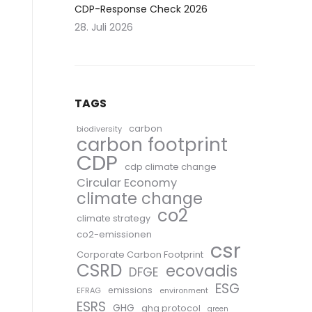
CDP-Response Check 2026
28. Juli 2026
TAGS
carbon
biodiversity
carbon footprint
CDP
cdp climate change
Circular Economy
climate change
co2
climate strategy
co2-emissionen
csr
Corporate Carbon Footprint
CSRD
ecovadis
DFGE
ESG
emissions
EFRAG
environment
ESRS
GHG
ghg protocol
green