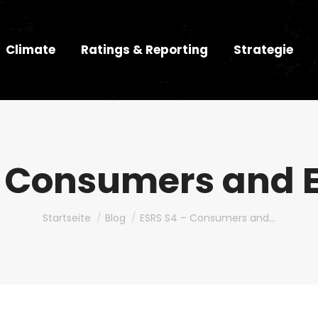
Climate
Ratings & Reporting
Strategie
– Consumers and 
Du bist hier:
Startseite
Blog
ESRS S4 – Consumers and…