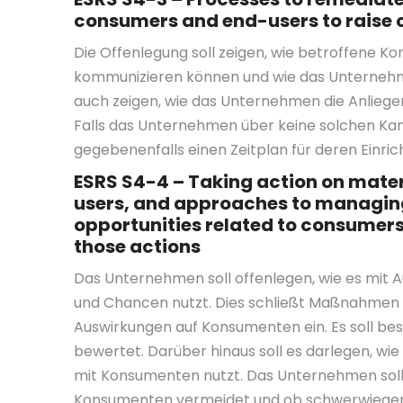
consumers and end-users to raise
Die Offenlegung soll zeigen, wie betroffene
kommunizieren können und wie das Unternehmen
auch zeigen, wie das Unternehmen die Anliegen 
Falls das Unternehmen über keine solchen Kanä
gegebenenfalls einen Zeitplan für deren Einri
ESRS S4-4 – Taking action on mate
users, and approaches to managing
opportunities related to consumers
those actions
Das Unternehmen soll offenlegen, wie es mit
und Chancen nutzt. Dies schließt Maßnahmen z
Auswirkungen auf Konsumenten ein. Es soll be
bewertet. Darüber hinaus soll es darlegen, w
mit Konsumenten nutzt. Das Unternehmen soll 
Konsumenten vermeidet und ob schwerwiege