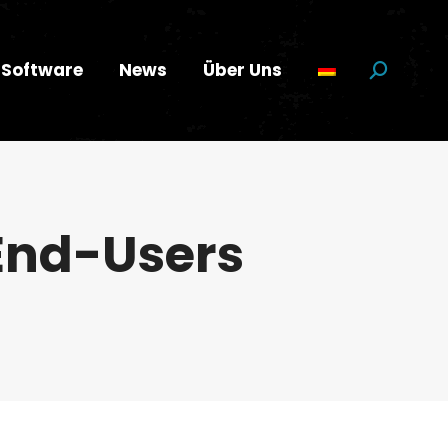
Software
News
Über Uns
Suchen:
End-Users