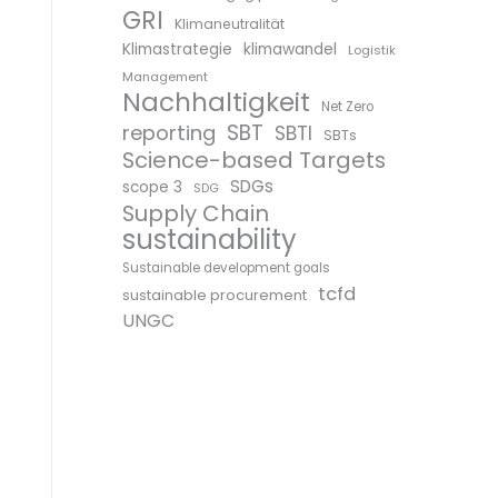
GRI
Klimaneutralität
Klimastrategie
klimawandel
Logistik
Management
Nachhaltigkeit
Net Zero
SBT
reporting
SBTI
SBTs
Science-based Targets
SDGs
scope 3
SDG
Supply Chain
sustainability
Sustainable development goals
tcfd
sustainable procurement
UNGC