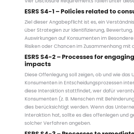
Vier Disclosure Requirements fallen unter dies
ESRS S4-1 – Policies related to co
Ziel dieser Angabepflicht ist es, ein Verständ
über Strategien zur Identifizierung, Bewertun
Auswirkungen auf Konsumenten im Besonderen 
Risiken oder Chancen im Zusammenhang mit di
ESRS S4-2 – Processes for engagin
impacts
Diese Offenlegung soll zeigen, ob und wie das
Konsumenten in Entscheidungsprozessen inter
diese Interaktion stattfindet, wer dafür verant
Konsumenten (z. B. Menschen mit Behinderungen
dies berücksichtigt werden. Wenn das Untern
Interaktion hat, sollte es dies offenlegen und
solcher Verfahren angeben.
ESRS S4-3 – Processes to remediat