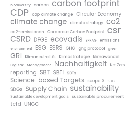
carbon footprint
carbon
biodiversity
CDP
Circular Economy
cdp climate change
co2
climate change
climate strategy
csr
co2-emissionen
Corporate Carbon Footprint
CSRD
ecovadis
DFGE
emissions
EFRAG
ESG
ESRS
GHG
ghg protocol
environment
green
GRI
Klimastrategie
klimawandel
Klimaneutralität
Nachhaltigkeit
Logistik
Management
Net Zero
SBT
reporting
SBTI
SBTs
Science-based Targets
scope 3
SDG
sustainability
Supply Chain
SDGs
sustainable procurement
Sustainable development goals
tcfd
UNGC