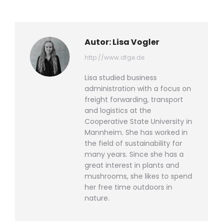
WhatsApp
LinkedIn
Pinterest
X
Facebook
teilen
teilen
teilen
teilen
teilen
Autor:
Lisa Vogler
http://www.dfge.de
Lisa studied business
administration with a focus on
freight forwarding, transport
and logistics at the
Cooperative State University in
Mannheim. She has worked in
the field of sustainability for
many years. Since she has a
great interest in plants and
mushrooms, she likes to spend
her free time outdoors in
nature.