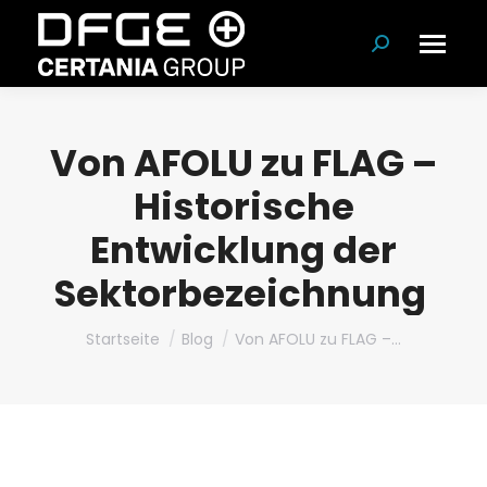
Suchen:
Von AFOLU zu FLAG –
Historische
Entwicklung der
Sektorbezeichnung
Du bist hier:
Startseite
Blog
Von AFOLU zu FLAG –…