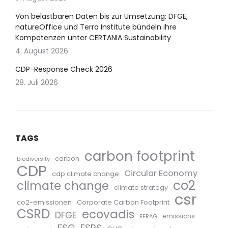
Von belastbaren Daten bis zur Umsetzung: DFGE,
natureOffice und Terra Institute bündeln ihre
Kompetenzen unter CERTANIA Sustainability
4. August 2026
CDP-Response Check 2026
28. Juli 2026
TAGS
carbon footprint
carbon
biodiversity
CDP
Circular Economy
cdp climate change
co2
climate change
climate strategy
csr
co2-emissionen
Corporate Carbon Footprint
CSRD
ecovadis
DFGE
emissions
EFRAG