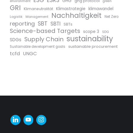
ESG
ESRS
GHG
ghg protocol
environment
green
GRI
Klimastrategie
klimawandel
Klimaneutralität
Nachhaltigkeit
Logistik
Management
Net Zero
SBT
reporting
SBTI
SBTs
Science-based Targets
scope 3
SDG
sustainability
Supply Chain
SDGs
sustainable procurement
Sustainable development goals
tcfd
UNGC