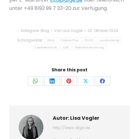
unter +49 8192 99 7 33-20 zur Verfügung.
Kategorie:
Blog
Von
Lisa Vogler
23. Oktober 2024
Schlagwörter:
Afolu
Carbon Flux
FLAG
Landnutzung
Landwirtschaft
LUC
Sektorbezeichnung
Share this post
Auf
Auf
Auf
Auf
Auf
WhatsApp
LinkedIn
Pinterest
X
Facebook
teilen
teilen
teilen
teilen
teilen
Autor:
Lisa Vogler
http://www.dfge.de