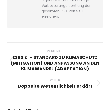
Ergebnisse, um nachhaltige
Verbesserungen entlang der
gesamten ESG-Reise zu
erreichen.
Beitragsnavigation
VORHERIGE
ESRS E1 – STANDARD ZU KLIMASCHUTZ
(MITIGATION) UND ANPASSUNG AN DEN
Vorheriger
KLIMAWANDEL (ADAPTATION)
Beitrag:
WEITER
Doppelte Wesentlichkeit erklärt
Nächster
Beitrag: