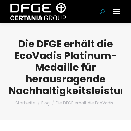
Suchen:
Die DFGE erhält die
EcoVadis Platinum-
Medaille für
herausragende
Nachhaltigkeitsleistun
Du bist hier:
Startseite
Blog
Die DFGE erhält die EcoVadis…