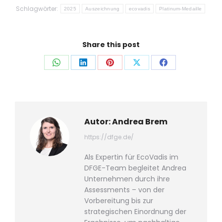
Schlagwörter:
2025
Auszeichnung
ecovadis
Platinum-Medaille
Share this post
Auf
Auf
Auf
Auf
Auf
WhatsApp
LinkedIn
Pinterest
X
Facebook
teilen
teilen
teilen
teilen
teilen
Autor:
Andrea Brem
https://dfge.de/
Als Expertin für EcoVadis im
DFGE-Team begleitet Andrea
Unternehmen durch ihre
Assessments – von der
Vorbereitung bis zur
strategischen Einordnung der