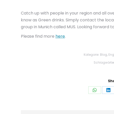
Catch up with people in your region and all ov
know as Green drinks. Simply contact the local
group in Munich called MUS. Looking forward t
Please find more
here
.
Kategorie:
Blog
,
Eng
Schlagwörte
Sha
Auf
Au
WhatsAp
Li
teilen
tei