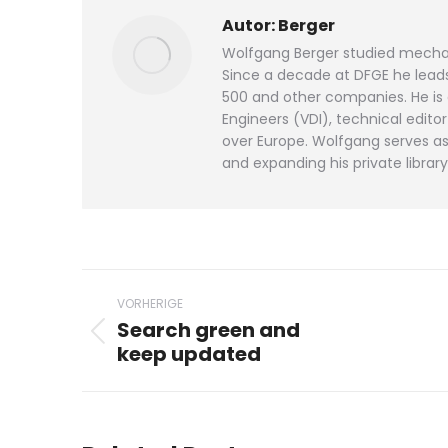
Autor:
Berger
Wolfgang Berger studied mechan
Since a decade at DFGE he leads 
500 and other companies. He is
Engineers (VDI), technical edit
over Europe. Wolfgang serves as 
and expanding his private library
Beitragsnavigation
VORHERIGE
Search green and
Vorheriger
keep updated
Beitrag: