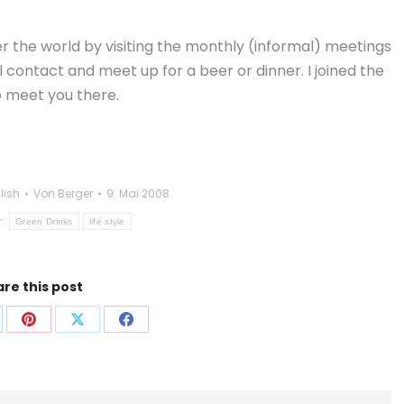
er the world by visiting the monthly (informal) meetings
 contact and meet up for a beer or dinner. I joined the
o meet you there.
lish
Von
Berger
9. Mai 2008
r:
Green Drinks
life style
re this post
f
Auf
Auf
Auf
p
nkedIn
Pinterest
X
Facebook
len
teilen
teilen
teilen