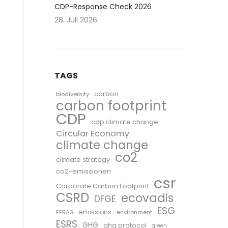
CDP-Response Check 2026
28. Juli 2026
TAGS
carbon
biodiversity
carbon footprint
CDP
cdp climate change
Circular Economy
climate change
co2
climate strategy
co2-emissionen
csr
Corporate Carbon Footprint
CSRD
ecovadis
DFGE
ESG
emissions
EFRAG
environment
ESRS
GHG
ghg protocol
green