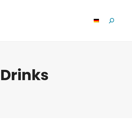
Software
News
Über Uns
Suchen:
nDrinks