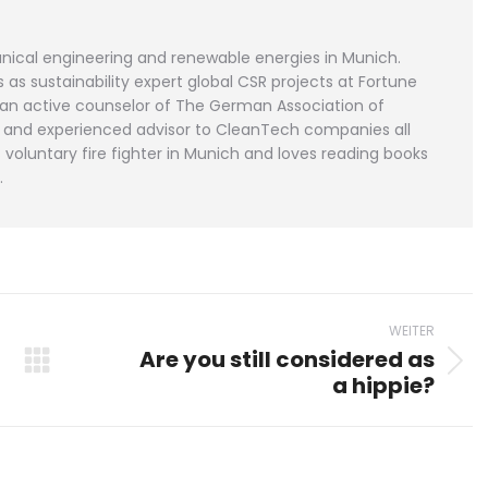
ical engineering and renewable energies in Munich.
as sustainability expert global CSR projects at Fortune
 an active counselor of The German Association of
or and experienced advisor to CleanTech companies all
voluntary fire fighter in Munich and loves reading books
.
WEITER
Are you still considered as
Nächster
a hippie?
Beitrag: