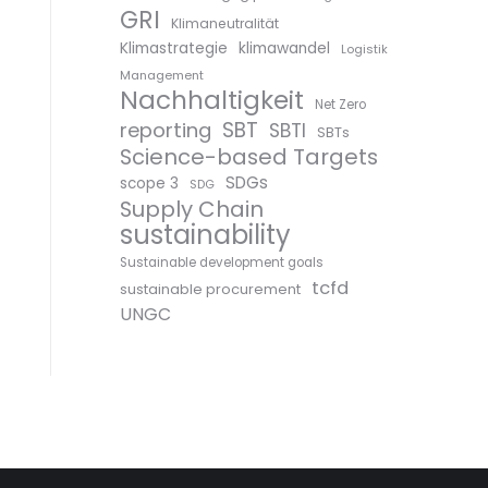
GRI
Klimaneutralität
Klimastrategie
klimawandel
Logistik
Management
Nachhaltigkeit
Net Zero
SBT
reporting
SBTI
SBTs
Science-based Targets
SDGs
scope 3
SDG
Supply Chain
sustainability
Sustainable development goals
tcfd
sustainable procurement
UNGC