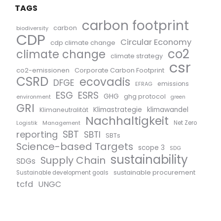
TAGS
carbon footprint
carbon
biodiversity
CDP
Circular Economy
cdp climate change
co2
climate change
climate strategy
csr
co2-emissionen
Corporate Carbon Footprint
CSRD
ecovadis
DFGE
emissions
EFRAG
ESG
ESRS
GHG
ghg protocol
environment
green
GRI
Klimastrategie
klimawandel
Klimaneutralität
Nachhaltigkeit
Logistik
Management
Net Zero
SBT
reporting
SBTI
SBTs
Science-based Targets
scope 3
SDG
sustainability
Supply Chain
SDGs
sustainable procurement
Sustainable development goals
tcfd
UNGC