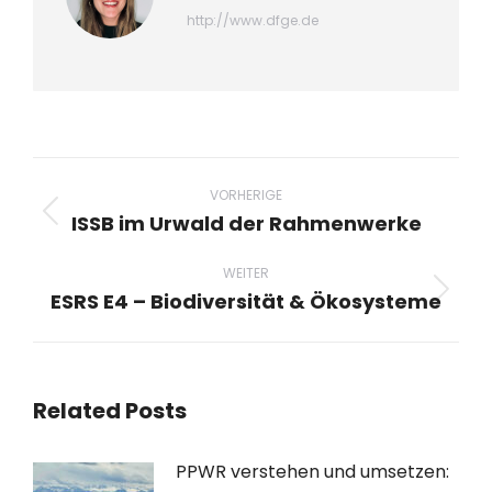
http://www.dfge.de
Beitragsnavigation
VORHERIGE
ISSB im Urwald der Rahmenwerke
Vorheriger
Beitrag:
WEITER
ESRS E4 – Biodiversität & Ökosysteme
Nächster
Beitrag:
Related Posts
PPWR verstehen und umsetzen: