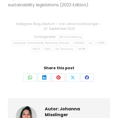
sustainability legislations (2023 Edition).
Kategorie:
Blog
,
Deutsch
Von
Johanna Misslinger
20. September 2023
Schlagwörter:
Berichterstattung
Corporate Sustainability Reporting Directive
CSDDD
csr
CSRD
D3CS
ESG
EU Taxonomy
SFDR
Share this post
Auf
Auf
Auf
Auf
Auf
WhatsApp
LinkedIn
Pinterest
X
Facebook
teilen
teilen
teilen
teilen
teilen
Autor:
Johanna
Misslinger