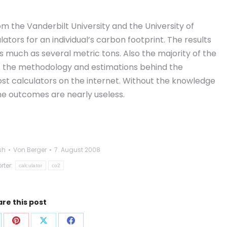
m the Vanderbilt University and the University of
tors for an individual’s carbon footprint. The results
 much as several metric tons. Also the majority of the
ut the methodology and estimations behind the
st calculators on the internet. Without the knowledge
he outcomes are nearly useless.
sh
Von
Berger
7. August 2008
rter:
calculator
co2
re this post