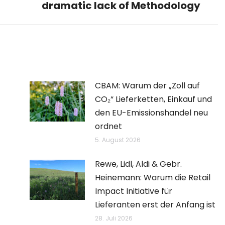
dramatic lack of Methodology
Beitrag:
CBAM: Warum der „Zoll auf
CO₂“ Lieferketten, Einkauf und
den EU-Emissionshandel neu
ordnet
5. August 2026
Rewe, Lidl, Aldi & Gebr.
Heinemann: Warum die Retail
Impact Initiative für
Lieferanten erst der Anfang ist
28. Juli 2026