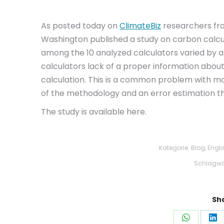
As posted today on
ClimateBiz
researchers fro
Washington published a study on carbon calcula
among the 10 analyzed calculators varied by as
calculators lack of a proper information abo
calculation. This is a common problem with mo
of the methodology and an error estimation t
The study is available here.
Kategorie:
Blog
,
Engli
Schlagwö
Sha