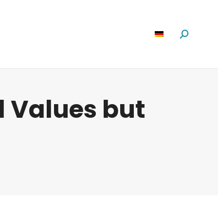
Software
News
Über Uns
Suchen:
l Values but