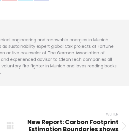
f
Auf
Auf
Auf
p
nkedIn
Pinterest
X
Facebook
len
teilen
teilen
teilen
ical engineering and renewable energies in Munich.
as sustainability expert global CSR projects at Fortune
 an active counselor of The German Association of
or and experienced advisor to CleanTech companies all
voluntary fire fighter in Munich and loves reading books
.
WEITER
New Report: Carbon Footprint
Estimation Boundaries shows
Nächster