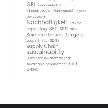
GRI
Klimaneutralität
Klimastrategie
klimawandel
Logistik
Management
Nachhaltigkeit
Net Zero
SBT
reporting
SBTI
SBTs
Science-based Targets
SDGs
scope 3
SDG
Supply Chain
sustainability
Sustainable development goals
tcfd
sustainable procurement
UNGC