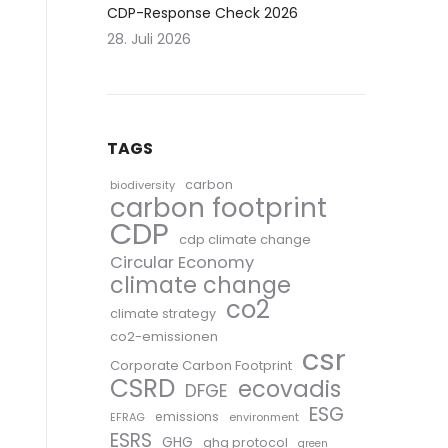
CDP-Response Check 2026
28. Juli 2026
TAGS
carbon
biodiversity
carbon footprint
CDP
cdp climate change
Circular Economy
climate change
co2
climate strategy
co2-emissionen
csr
Corporate Carbon Footprint
CSRD
ecovadis
DFGE
ESG
emissions
EFRAG
environment
ESRS
GHG
ghg protocol
green