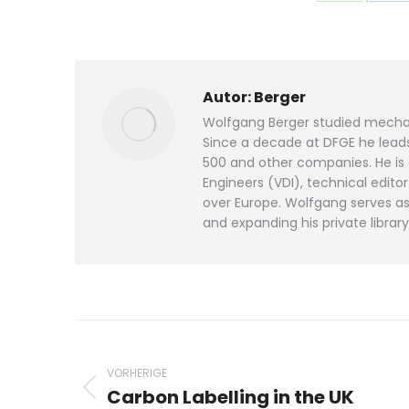
Auf
Au
WhatsAp
Li
teilen
tei
Autor:
Berger
Wolfgang Berger studied mechan
Since a decade at DFGE he leads 
500 and other companies. He is
Engineers (VDI), technical edit
over Europe. Wolfgang serves as 
and expanding his private library
Beitragsnavigation
VORHERIGE
Carbon Labelling in the UK
Vorheriger