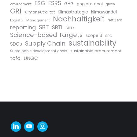
ESG
ESRS
GHG
ghg protocol
environment
green
GRI
Klimastrategie
klimawandel
Klimaneutralität
Nachhaltigkeit
Logistik
Management
Net Zero
SBT
reporting
SBTI
SBTs
Science-based Targets
scope 3
SDG
sustainability
Supply Chain
SDGs
sustainable procurement
Sustainable development goals
tcfd
UNGC