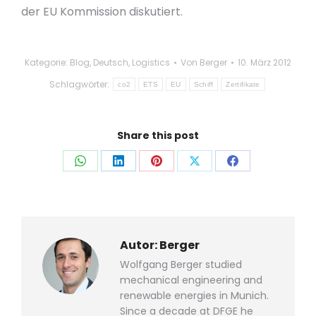
der EU Kommission diskutiert.
Kategorie:
Blog
,
Deutsch
,
Logistics
Von
Berger
10. März 2012
Schlagwörter:
co2
ETS
EU
Schiff
Zertifikate
Share this post
Auf
Auf
Auf
Auf
Auf
WhatsApp
LinkedIn
Pinterest
X
Facebook
teilen
teilen
teilen
teilen
teilen
Autor:
Berger
Wolfgang Berger studied
mechanical engineering and
renewable energies in Munich.
Since a decade at DFGE he