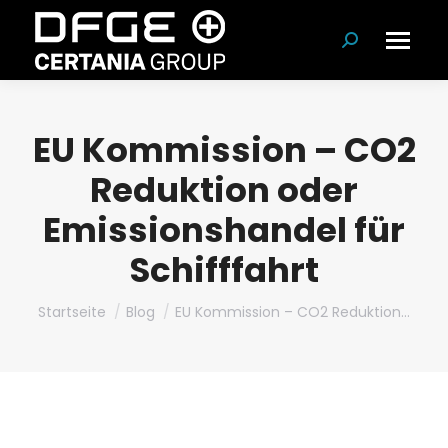
Suchen:
EU Kommission – CO2
Reduktion oder
Emissionshandel für
Schifffahrt
Du bist hier:
Startseite
Blog
EU Kommission – CO2 Reduktion…