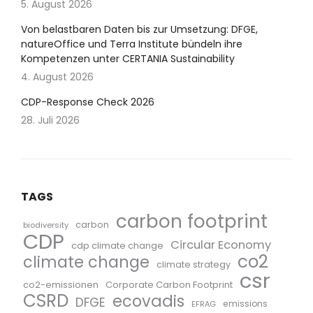
5. August 2026
Von belastbaren Daten bis zur Umsetzung: DFGE,
natureOffice und Terra Institute bündeln ihre
Kompetenzen unter CERTANIA Sustainability
4. August 2026
CDP-Response Check 2026
28. Juli 2026
TAGS
carbon footprint
carbon
biodiversity
CDP
Circular Economy
cdp climate change
co2
climate change
climate strategy
csr
co2-emissionen
Corporate Carbon Footprint
CSRD
ecovadis
DFGE
emissions
EFRAG