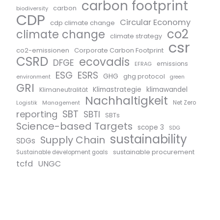
carbon footprint
carbon
biodiversity
CDP
Circular Economy
cdp climate change
co2
climate change
climate strategy
csr
co2-emissionen
Corporate Carbon Footprint
CSRD
ecovadis
DFGE
emissions
EFRAG
ESG
ESRS
GHG
ghg protocol
environment
green
GRI
Klimastrategie
klimawandel
Klimaneutralität
Nachhaltigkeit
Logistik
Management
Net Zero
SBT
reporting
SBTI
SBTs
Science-based Targets
scope 3
SDG
sustainability
Supply Chain
SDGs
sustainable procurement
Sustainable development goals
tcfd
UNGC