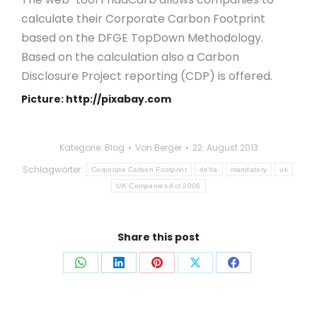
calculate their Corporate Carbon Footprint
based on the DFGE TopDown Methodology.
Based on the calculation also a Carbon
Disclosure Project reporting (CDP) is offered.
Picture: http://pixabay.com
Kategorie:
Blog
Von
Berger
22. August 2013
Schlagwörter:
Corporate Carbon Footprint
defra
mandatory
uk
UK Companies Act 2006
Share this post
Auf
Auf
Auf
Auf
Auf
WhatsApp
LinkedIn
Pinterest
X
Facebook
teilen
teilen
teilen
teilen
teilen