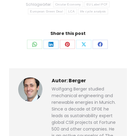
Schlagwörter:
Circular Economy
EU Label PCF
European Green Deal
LCA
life cycle analysis
Share this post
Auf
Auf
Auf
Auf
Auf
WhatsApp
LinkedIn
Pinterest
X
Facebook
teilen
teilen
teilen
teilen
teilen
Autor:
Berger
Wolfgang Berger studied
mechanical engineering and
renewable energies in Munich.
Since a decade at DFGE he
leads as sustainability expert
global CSR projects at Fortune
500 and other companies. He
is an active counselor of The