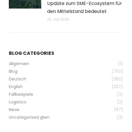
Update zum SME-Ecosystem für
den Mittelstand bedeutet
23. Juli 2026
BLOG CATEGORIES
Allgemein
(1)
Blog
(750)
Deutsch
(360)
English
(337)
Fallbeispiele
(3)
Logistics
(2)
News
(67)
Uncategorized @en
(3)