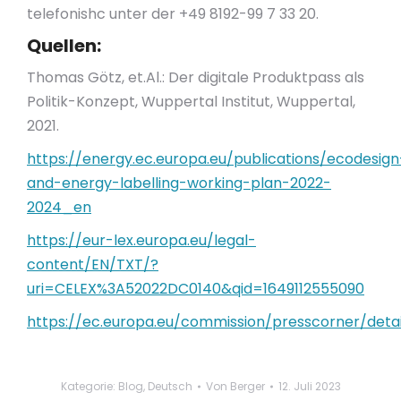
telefonishc unter der +49 8192-99 7 33 20.
Quellen:
Thomas Götz, et.Al.: Der digitale Produktpass als
Politik-Konzept, Wuppertal Institut, Wuppertal,
2021.
https://energy.ec.europa.eu/publications/ecodesign
and-energy-labelling-working-plan-2022-
2024_en
https://eur-lex.europa.eu/legal-
content/EN/TXT/?
uri=CELEX%3A52022DC0140&qid=1649112555090
https://ec.europa.eu/commission/presscorner/deta
Kategorie:
Blog
,
Deutsch
Von
Berger
12. Juli 2023