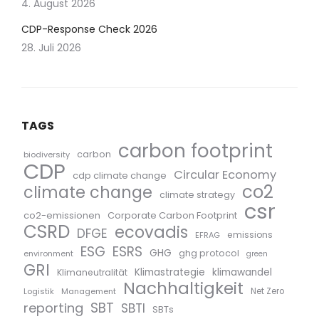
4. August 2026
CDP-Response Check 2026
28. Juli 2026
TAGS
carbon footprint
carbon
biodiversity
CDP
Circular Economy
cdp climate change
co2
climate change
climate strategy
csr
co2-emissionen
Corporate Carbon Footprint
CSRD
ecovadis
DFGE
emissions
EFRAG
ESG
ESRS
GHG
ghg protocol
environment
green
GRI
Klimastrategie
klimawandel
Klimaneutralität
Nachhaltigkeit
Logistik
Management
Net Zero
SBT
reporting
SBTI
SBTs