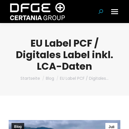
Suchen:
EU Label PCF /
Digitales Label inkl.
LCA-Daten
Du bist hier:
Startseite
Blog
EU Label PCF / Digitales…
Blog
Juli