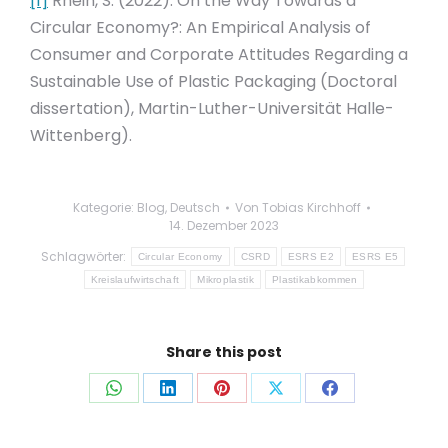
[1]
Rhein, S. (2022). On the Way Towards a
Circular Economy?: An Empirical Analysis of
Consumer and Corporate Attitudes Regarding a
Sustainable Use of Plastic Packaging (Doctoral
dissertation), Martin-Luther-Universität Halle-
Wittenberg).
Kategorie:
Blog
,
Deutsch
Von
Tobias Kirchhoff
14. Dezember 2023
Schlagwörter:
Circular Economy
CSRD
ESRS E2
ESRS E5
Kreislaufwirtschaft
Mikroplastik
Plastikabkommen
Share this post
Auf
Auf
Auf
Auf
Auf
WhatsApp
LinkedIn
Pinterest
X
Facebook