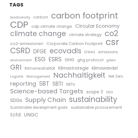
TAGS
carbon footprint
carbon
biodiversity
CDP
Circular Economy
cdp climate change
co2
climate change
climate strategy
csr
co2-emissionen
Corporate Carbon Footprint
CSRD
ecovadis
DFGE
emissions
EFRAG
ESG
ESRS
GHG
ghg protocol
environment
green
GRI
Klimastrategie
klimawandel
Klimaneutralität
Nachhaltigkeit
Logistik
Management
Net Zero
SBT
reporting
SBTI
SBTs
Science-based Targets
scope 3
SDG
sustainability
Supply Chain
SDGs
sustainable procurement
Sustainable development goals
tcfd
UNGC