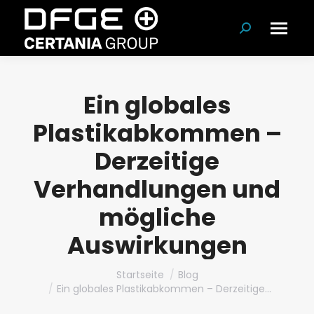
Suchen:
Ein globales
Plastikabkommen –
Derzeitige
Verhandlungen und
mögliche
Auswirkungen
Du bist hier:
Startseite
Blog
Ein globales Plastikabkommen – Derzeitige…