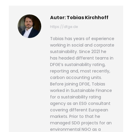
teilen
teilen
teilen
teilen
teilen
Autor:
Tobias Kirchhoff
https://dfge.de
Tobias has years of experience
working in social and corporate
sustainability. Since 2021 he
has headed different teams in
DFGE‘s sustainability rating,
reporting and, most recently,
carbon accounting units.
Before joining DFGE, Tobias
worked in Sustainable Finance
for a sustainability rating
agency as an ESG consultant
covering different European
markets. Prior to that he
managed SDG projects for an
environmental NGO as a